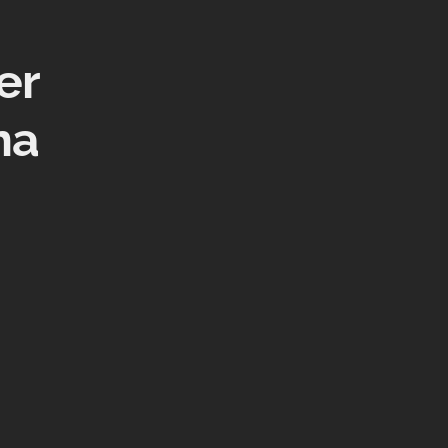
er
na