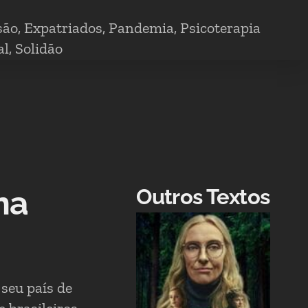
são
,
Expatriados
,
Pandemia
,
Psicoterapia
al
,
Solidão
na
Outros Textos
seu país de