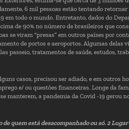
 Exteriores, estima-se que cerca de 3 milhões de
damente, 6 mil pessoas estão tentando retornar 
19 em todo o mundo. Entretanto, dados do Dep
acima de 90% no número de brasileiros que con
soas se viram “presas” em outros países por con
hamento de portos e aeroportos. Algumas delas 
las passeio, tratamentos de saúde, estudos, trab
guns casos, precisou ser adiado, e em outros h
rego e/ ou questões financeiras. Longe da famí
 se manterem, a pandemia da Covid -19 gerou no
o de quem está desacompanhado ou só. 2 Lugar 