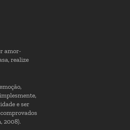
er amor-
sa, realize
 emoção,
simplesmente,
idade e ser
ão comprovados
, 2008).