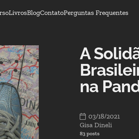
rso
Livros
Blog
Contato
Perguntas Frequentes
A Solid
Brasile
na Pan
03/18/2021
Gisa Dineli
83 posts