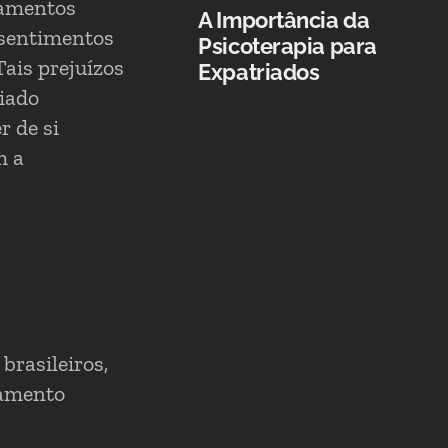
samentos
A Importância da
 sentimentos
Psicoterapia para
Tais prejuízos
Expatriados
iado
r de si
m a
brasileiros,
zamento