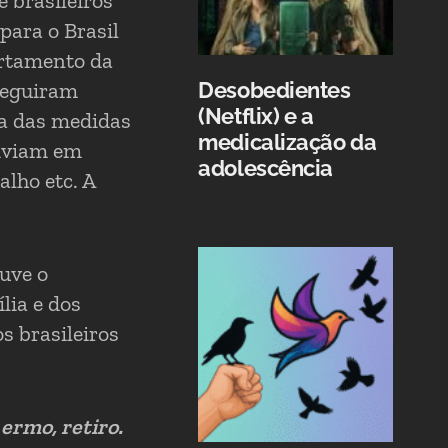
 brasileiros
para o Brasil
artamento da
seguiram
Desobedientes
(Netflix) e a
ta das medidas
medicalização da
viviam em
adolescência
alho etc. A
ouve o
lia e dos
s brasileiros
ermo, retiro.