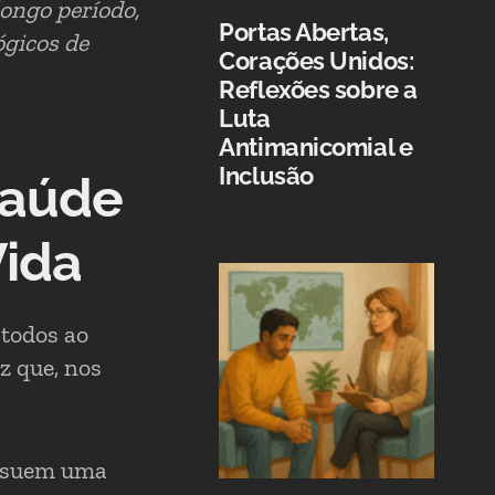
longo período
,
Portas Abertas,
ógicos de
Corações Unidos:
Reflexões sobre a
Luta
Antimanicomial e
Inclusão
Saúde
Vida
 todos ao
z que, nos
ossuem uma