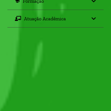
Formação
school
Atuação Acadêmica